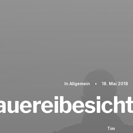
In
Allgemein
•
18. Mai 2018
auereibesich
Tim