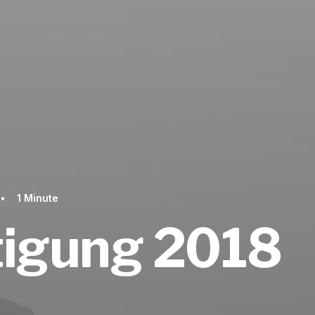
•
1 Minute
tigung 2018