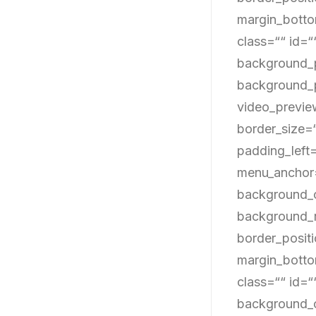
margin_botto
class=““ id=“
background_p
background_p
video_previe
border_size=
padding_left
menu_anchor=
background_c
background_r
border_positi
margin_botto
class=““ id=“
background_c