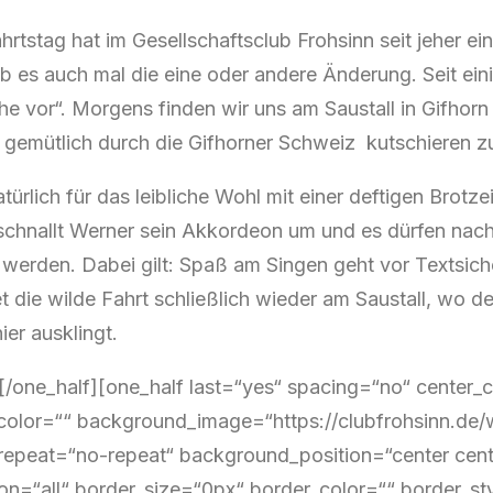
rtstag hat im Gesellschaftsclub Frohsinn seit jeher ei
es auch mal die eine oder andere Änderung. Seit eini
he vor“. Morgens finden wir uns am Saustall in Gifhor
gemütlich durch die Gifhorner Schweiz kutschieren zu
atürlich für das leibliche Wohl mit einer deftigen Brot
 schnallt Werner sein Akkordeon um und es dürfen nac
werden. Dabei gilt: Spaß am Singen geht vor Textsiche
 die wilde Fahrt schließlich wieder am Saustall, wo d
er ausklingt.
][/one_half][one_half last=“yes“ spacing=“no“ center
olor=““ background_image=“https://clubfrohsinn.de/
epeat=“no-repeat“ background_position=“center cente
on=“all“ border_size=“0px“ border_color=““ border_st