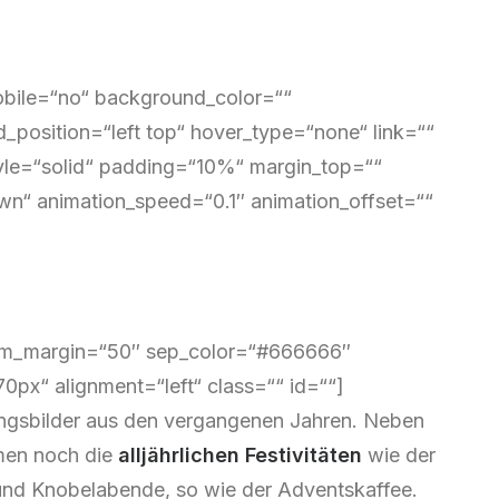
obile=“no“ background_color=““
osition=“left top“ hover_type=“none“ link=““
tyle=“solid“ padding=“10%“ margin_top=““
n“ animation_speed=“0.1″ animation_offset=““
ttom_margin=“50″ sep_color=“#666666″
70px“ alignment=“left“ class=““ id=““]
tungsbilder aus den vergangenen Jahren. Neben
men noch die
alljährlichen Festivitäten
wie der
und Knobelabende, so wie der Adventskaffee.