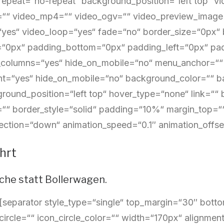
epeat=“no-repeat“ background_position=“left top“ vid
“ video_mp4=““ video_ogv=““ video_preview_image=“
yes“ video_loop=“yes“ fade=“no“ border_size=“0px“ b
“0px“ padding_bottom=“0px“ padding_left=“0px“ pad
_columns=“yes“ hide_on_mobile=“no“ menu_anchor=““ c
nt=“yes“ hide_on_mobile=“no“ background_color=““
round_position=“left top“ hover_type=“none“ link=““ 
=““ border_style=“solid“ padding=“10%“ margin_top=
ection=“down“ animation_speed=“0.1″ animation_offset
hrt
che statt Bollerwagen.
t][separator style_type=“single“ top_margin=“30″ bot
circle=““ icon_circle_color=““ width=“170px“ alignment=