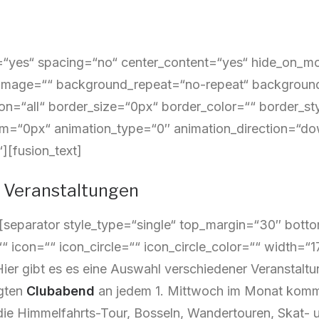
st=“yes“ spacing=“no“ center_content=“yes“ hide_on_m
mage=““ background_repeat=“no-repeat“ background_p
ion=“all“ border_size=“0px“ border_color=““ border_s
m=“0px“ animation_type=“0″ animation_direction=“dow
“][fusion_text]
n Veranstaltungen
t][separator style_type=“single“ top_margin=“30″ bo
“ icon=““ icon_circle=““ icon_circle_color=““ width=“1
Hier gibt es es eine Auswahl verschiedener Veranstal
gten
Clubabend
an jedem 1. Mittwoch im Monat kom
die Himmelfahrts-Tour, Bosseln, Wandertouren, Skat- 