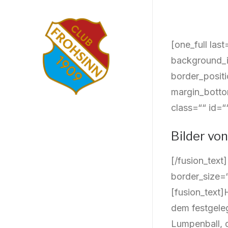
[one_full la
background_i
border_posit
margin_botto
class=““ id=“
Bilder vo
[/fusion_tex
border_size=“
[fusion_text]
dem festgele
Lumpenball, 