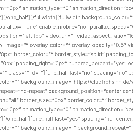
m=“0px“ animation_type=“0″ animation_direction=“dow
“][/one_half][/fullwidth][fullwidth background_color
arallax=“none“ enable_mobile=“no“ parallax_speed=
osition=“left top“ video_url=““ video_aspect_ratio=
w_image=““ overlay_color=““ overlay_opacity=“0.5″ 
“0px“ border_color=““ border_style=“solid“ padding
=“0px“ padding_right=“0px“ hundred_percent=“yes“ e
““ class=““ id=““][one_half last=“no“ spacing=“no“ 
olor=““ background_image=“https://clubfrohsinn.de/
epeat=“no-repeat“ background_position=“center cente
on=“all“ border_size=“0px“ border_color=““ border_st
m=“0px“ animation_type=“0″ animation_direction=“dow
“][/one_half][one_half last=“yes“ spacing=“no“ cente
olor=““ background_image=““ background_repeat=“no