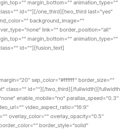
rgin_top=““ margin_bottom=““ animation_type=““
lass=““ id=““][/one_third][two_third last=“yes“
und_color=““ background_image=““
er_type=“none“ link=““ border_position=“all“
rgin_top=““ margin_bottom=““ animation_type=““
lass=““ id=““][fusion_text]
VERANSTALTUNGEN
_margin=“20″ sep_color=“#ffffff“ border_size=““
“ class=““ id=““][/two_third][/fullwidth][fullwidth
none“ enable_mobile=“no“ parallax_speed=“0.3″
eo_url=““ video_aspect_ratio=“16:9″
“ overlay_color=““ overlay_opacity=“0.5″
order_color=““ border_style=“solid“