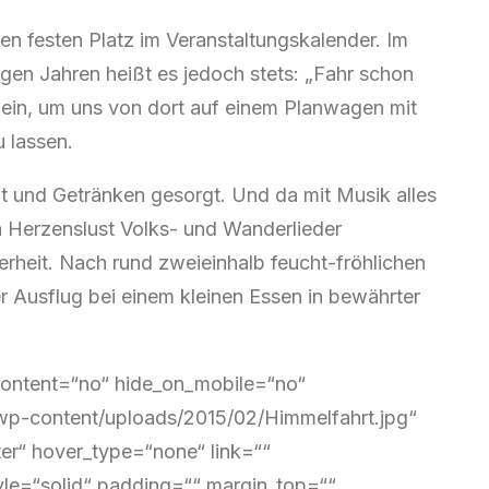
nen festen Platz im Veranstaltungskalender. Im
gen Jahren heißt es jedoch stets: „Fahr schon
n ein, um uns von dort auf einem Planwagen mit
 lassen.
zeit und Getränken gesorgt. Und da mit Musik alles
h Herzenslust Volks- und Wanderlieder
rheit. Nach rund zweieinhalb feucht-fröhlichen
er Ausflug bei einem kleinen Essen in bewährter
_content=“no“ hide_on_mobile=“no“
wp-content/uploads/2015/02/Himmelfahrt.jpg“
r“ hover_type=“none“ link=““
yle=“solid“ padding=““ margin_top=““