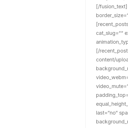
[/fusion_tex
border_size=“
[recent_post
cat_slug=““ e
animation_ty
[/recent_pos
content/uplo
background_r
video_webm=“
video_mute=“
padding_top=
equal_height
last=“no“ sp
background_r