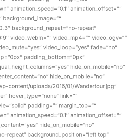
n“ animation_speed=“0.1″ animation_offset=““
=““ background_image=““
“0.3″ background_repeat=“no-repeat“
“16:9″ video_webm=““ video_mp4=““ video_ogv=““
video_mute=“yes“ video_loop=“yes“ fade=“no“
_top=“0px“ padding_bottom=“0px“
qual_height_columns=“yes“ hide_on_mobile=“no“
center_content=“no“ hide_on_mobile=“no“
wp-content/uploads/2016/01/Wandertour.jpg“
r“ hover_type=“none“ link=““
yle=“solid“ padding=““ margin_top=““
n“ animation_speed=“0.1″ animation_offset=““
r_content=“yes“ hide_on_mobile=“no“
-repeat“ background_position=“left top“