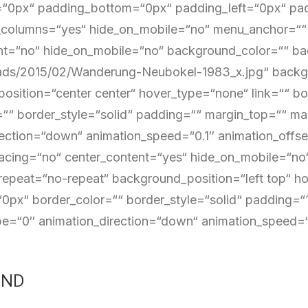
“0px“ padding_bottom=“0px“ padding_left=“0px“ pad
_columns=“yes“ hide_on_mobile=“no“ menu_anchor=““ c
nt=“no“ hide_on_mobile=“no“ background_color=““ ba
ads/2015/02/Wanderung-Neubokel-1983_x.jpg“ backg
osition=“center center“ hover_type=“none“ link=““ bo
=““ border_style=“solid“ padding=““ margin_top=““ m
ection=“down“ animation_speed=“0.1″ animation_offset
pacing=“no“ center_content=“yes“ hide_on_mobile=“n
epeat=“no-repeat“ background_position=“left top“ hov
“0px“ border_color=““ border_style=“solid“ padding
pe=“0″ animation_direction=“down“ animation_speed=“0
END