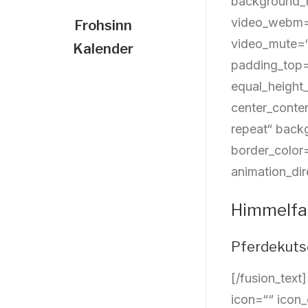
background_r
video_webm=“
Frohsinn
video_mute=“
Kalender
padding_top=
equal_height
center_conte
repeat“ backg
border_color
animation_dir
Himmelfa
Pferdekuts
[/fusion_tex
icon=““ icon_