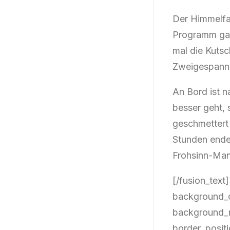
Der Himmelfah
Programm gab 
mal die Kutsc
Zweigespann 
An Bord ist n
besser geht,
geschmettert 
Stunden endet
Frohsinn-Mani
[/fusion_text
background_c
background_r
border_positi