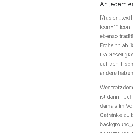
An jedem e
[/fusion_tex
icon=““ icon_
ebenso tradi
Frohsinn ab 
Da Geselligk
auf den Tisch
andere haben
Wer trotzdem
ist dann noch
damals im Vo
Getränke zu b
background_c