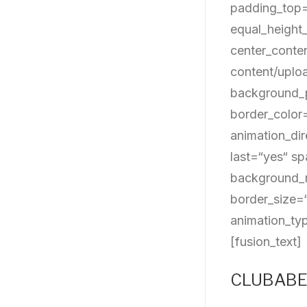
padding_top=
equal_height
center_conte
content/uplo
background_p
border_color
animation_dir
last=“yes“ s
background_r
border_size=
animation_ty
[fusion_text]
CLUBAB