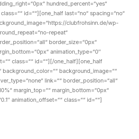
ding_right=“0px“ hundred_percent=“yes“
lass=““ id=““][one_half last=“no“ spacing=“no“
ckground_image=“https://clubfrohsinn.de/wp-
round_repeat=“no-repeat“
rder_position=“all“ border_size=“0px“
argin_bottom=“0px“ animation_type=“0″
=““ class=““ id=““][/one_half][one_half
o“ background_color=““ background_image=““
er_type=“none“ link=““ border_position=“all“
=“10%“ margin_top=““ margin_bottom=“0px“
.1″ animation_offset=““ class=““ id=““]