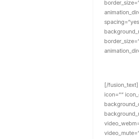
border_size=
animation_dir
spacing=“yes
background_r
border_size=
animation_dir
[/fusion_text
icon=““ icon_
background_c
background_r
video_webm=“
video_mute=“