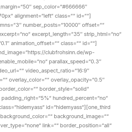
om_margin=“50″ sep_color=“#666666″
70px“ alignment=“left“ class=““ id=““]
lumns=“3″ number_posts=“10000″ offset=““
excerpt=“no“ excerpt_length=“35″ strip_html=“no“
.1″ animation_offset=““ class=““ id=““]
und_image=“https://clubfrohsinn.de/wp-
 enable_mobile=“no“ parallax_speed=“0.3″
eo_url=““ video_aspect_ratio=“16:9″
“ overlay_color=““ overlay_opacity=“0.5″
order_color=““ border_style=“solid“
 padding_right=“5%“ hundred_percent=“no“
lass=“hidemyass“ id=“hidemyass“][one_third
“ background_color=““ background_image=““
er_type=“none“ link=““ border_position=“all“