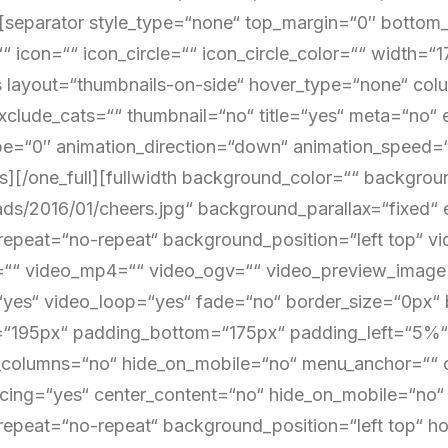
t][separator style_type=“none“ top_margin=“0″ bott
“ icon=““ icon_circle=““ icon_circle_color=““ width=“1
s layout=“thumbnails-on-side“ hover_type=“none“ co
xclude_cats=““ thumbnail=“no“ title=“yes“ meta=“no“ 
pe=“0″ animation_direction=“down“ animation_speed=“0
ts][/one_full][fullwidth background_color=““ backgro
ads/2016/01/cheers.jpg“ background_parallax=“fixed“
epeat=“no-repeat“ background_position=“left top“ vid
“ video_mp4=““ video_ogv=““ video_preview_image=“
yes“ video_loop=“yes“ fade=“no“ border_size=“0px“ b
“195px“ padding_bottom=“175px“ padding_left=“5%“
_columns=“no“ hide_on_mobile=“no“ menu_anchor=““ c
acing=“yes“ center_content=“no“ hide_on_mobile=“no
epeat=“no-repeat“ background_position=“left top“ hov