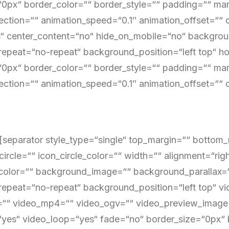
“0px“ border_color=““ border_style=““ padding=““ ma
ection=““ animation_speed=“0.1″ animation_offset=““ c
“ center_content=“no“ hide_on_mobile=“no“ backgro
epeat=“no-repeat“ background_position=“left top“ hov
“0px“ border_color=““ border_style=““ padding=““ ma
ection=““ animation_speed=“0.1″ animation_offset=““ c
][separator style_type=“single“ top_margin=““ bottom
circle=““ icon_circle_color=““ width=““ alignment=“right
olor=““ background_image=““ background_parallax=“
epeat=“no-repeat“ background_position=“left top“ vid
“ video_mp4=““ video_ogv=““ video_preview_image=“
yes“ video_loop=“yes“ fade=“no“ border_size=“0px“ b