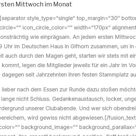
rsten Mittwoch im Monat
t][separator style_type=“single“ top_margin=“30″ bot
circle=““ icon_circle_color=““ width=“170px“ alignment=
tionsträchtig wie einprägsam. An jedem ersten Mittwo
19 Uhr im Deutschen Haus in Gifhorn zusammen, um in 
eit auch durch den Magen geht, starten wir stets mit
 kommt, legen die Mitglieder jeweils für ein Jahr im 
 dagegen seit Jahrzehnten ihren festen Stammplatz au
 lieber nach dem Essen zur Runde dazu stoßen möchte,
 lange nicht Schluss. Gedankenaustausch, locker, ung
rdergrund unserer Clubabende. Und wer sich obendrei
ereichern, wird gewiss nicht abgewiesen.[/fusion_text]
olor=““ background_image=““ background_parallax=“