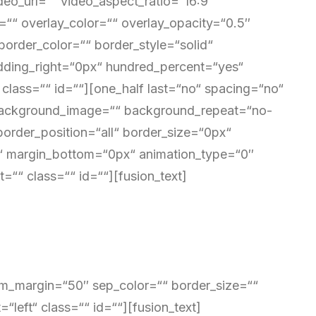
eo_url=““ video_aspect_ratio=“16:9″
“ overlay_color=““ overlay_opacity=“0.5″
order_color=““ border_style=“solid“
ding_right=“0px“ hundred_percent=“yes“
lass=““ id=““][one_half last=“no“ spacing=“no“
 background_image=““ background_repeat=“no-
border_position=“all“ border_size=“0px“
““ margin_bottom=“0px“ animation_type=“0″
=““ class=““ id=““][fusion_text]
tom_margin=“50″ sep_color=““ border_size=““
“left“ class=““ id=““][fusion_text]