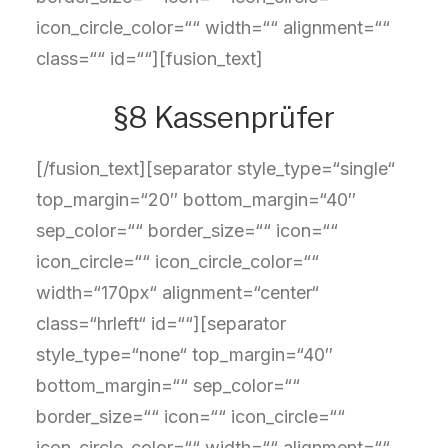
icon_circle_color=““ width=““ alignment=““
class=““ id=““][fusion_text]
§8 Kassenprüfer
[/fusion_text][separator style_type=“single“
top_margin=“20″ bottom_margin=“40″
sep_color=““ border_size=““ icon=““
icon_circle=““ icon_circle_color=““
width=“170px“ alignment=“center“
class=“hrleft“ id=““][separator
style_type=“none“ top_margin=“40″
bottom_margin=““ sep_color=““
border_size=““ icon=““ icon_circle=““
icon_circle_color=““ width=““ alignment=““