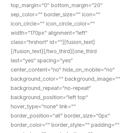
top_margin=“0″ bottom_margin=“20″
sep_color=““ border_size=““ icon=““
icon_circle=““ icon_circle_color=““
width=“170px“ alignment=“left“
class=“hrshort“ id=““][fusion_text]
[/fusion_text][/two_third][one_third
last=“yes“ spacing=“yes“
center_content=“no“ hide_on_mobile=“no“
background_color=““ background_image=““
background_repeat=“no-repeat“
background_position=“left top“
hover_type=“none“ link=““
border_position=“all“ border_size=“0px“
border_color=““ border_style=““ padding=““