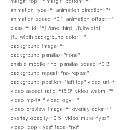
margin_top=““ margin_bottom=““
animation_type=““ animation_direction=““
animation_speed=“0.1″ animation_offset=““
class=““ id=““][/one_third][/fullwidth]
[fullwidth background_color=““
background_image=““
background_parallax=“none“
enable_mobile=“no“ parallax_speed=“0.3″
background_repeat=“no-repeat“
background_position=“left top“ video_url=““
video_aspect_ratio=“16:9″ video_webm=““
video_mp4=““ video_ogv=““
video_preview_image=““ overlay_color=““
overlay_opacity=“0.5″ video_mute=“yes“
video_loop=“yes“ fade=“no“