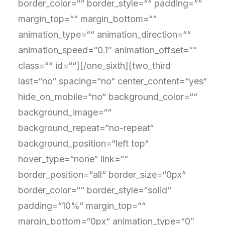
border_color=““ border_style=““ padding=““
margin_top=““ margin_bottom=““
animation_type=““ animation_direction=““
animation_speed=“0.1″ animation_offset=““
class=““ id=““][/one_sixth][two_third
last=“no“ spacing=“no“ center_content=“yes“
hide_on_mobile=“no“ background_color=““
background_image=““
background_repeat=“no-repeat“
background_position=“left top“
hover_type=“none“ link=““
border_position=“all“ border_size=“0px“
border_color=““ border_style=“solid“
padding=“10%“ margin_top=““
margin_bottom=“0px“ animation_type=“0″