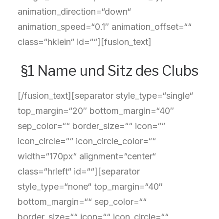
animation_direction=“down“
animation_speed=“0.1″ animation_offset=““
class=“hklein“ id=““][fusion_text]
§1 Name und Sitz des Clubs
[/fusion_text][separator style_type=“single“
top_margin=“20″ bottom_margin=“40″
sep_color=““ border_size=““ icon=““
icon_circle=““ icon_circle_color=““
width=“170px“ alignment=“center“
class=“hrleft“ id=““][separator
style_type=“none“ top_margin=“40″
bottom_margin=““ sep_color=““
border_size=““ icon=““ icon_circle=““