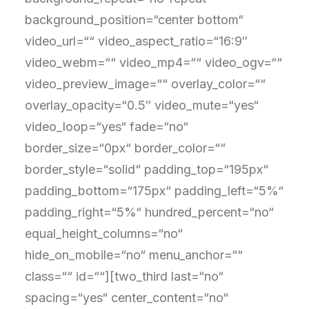
background_position=“center bottom“
video_url=““ video_aspect_ratio=“16:9″
video_webm=““ video_mp4=““ video_ogv=““
video_preview_image=““ overlay_color=““
overlay_opacity=“0.5″ video_mute=“yes“
video_loop=“yes“ fade=“no“
border_size=“0px“ border_color=““
border_style=“solid“ padding_top=“195px“
padding_bottom=“175px“ padding_left=“5%“
padding_right=“5%“ hundred_percent=“no“
equal_height_columns=“no“
hide_on_mobile=“no“ menu_anchor=““
class=““ id=““][two_third last=“no“
spacing=“yes“ center_content=“no“