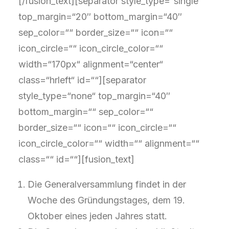
[/fusion_text][separator style_type=“single“
top_margin=“20″ bottom_margin=“40″
sep_color=““ border_size=““ icon=““
icon_circle=““ icon_circle_color=““
width=“170px“ alignment=“center“
class=“hrleft“ id=““][separator
style_type=“none“ top_margin=“40″
bottom_margin=““ sep_color=““
border_size=““ icon=““ icon_circle=““
icon_circle_color=““ width=““ alignment=““
class=““ id=““][fusion_text]
Die Generalversammlung findet in der
Woche des Gründungstages, dem 19.
Oktober eines jeden Jahres statt.