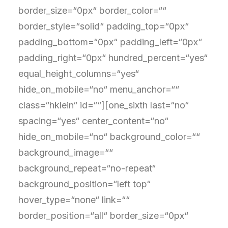
border_size=“0px“ border_color=““
border_style=“solid“ padding_top=“0px“
padding_bottom=“0px“ padding_left=“0px“
padding_right=“0px“ hundred_percent=“yes“
equal_height_columns=“yes“
hide_on_mobile=“no“ menu_anchor=““
class=“hklein“ id=““][one_sixth last=“no“
spacing=“yes“ center_content=“no“
hide_on_mobile=“no“ background_color=““
background_image=““
background_repeat=“no-repeat“
background_position=“left top“
hover_type=“none“ link=““
border_position=“all“ border_size=“0px“