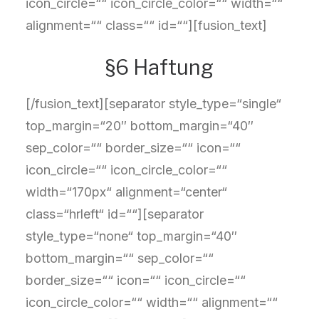
icon_circle=““ icon_circle_color=““ width=““
alignment=““ class=““ id=““][fusion_text]
§6 Haftung
[/fusion_text][separator style_type=“single“
top_margin=“20″ bottom_margin=“40″
sep_color=““ border_size=““ icon=““
icon_circle=““ icon_circle_color=““
width=“170px“ alignment=“center“
class=“hrleft“ id=““][separator
style_type=“none“ top_margin=“40″
bottom_margin=““ sep_color=““
border_size=““ icon=““ icon_circle=““
icon_circle_color=““ width=““ alignment=““